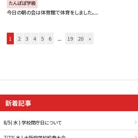
たんぽぽ学級
今日の朝の会は体育館で体育をしました。...
1
2
3
4
5
6
...
19
20
»
新着記事
8/5( 水 ) 学校閉庁日について
7/22( 水 ) 大阪府学校給食大会