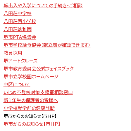
転出入や入学についての手続き・ご相談
八田荘中学校
八田荘西小学校
八田荘幼稚園
堺市PTA協議会
堺市学校給食協会（献立表が確認できます）
教員採用
堺アートクルーズ
堺市教育委員会公式フェイスブック
堺市立学校園ホームページ
中区について
いじめ不登校対策支援室相談窓口
新１年生の保護者の皆様へ
小学校就学前の健康診断
堺市からのお知らせ【
市ＨＰ】
堺市からのお知らせ【市ＨＰ】