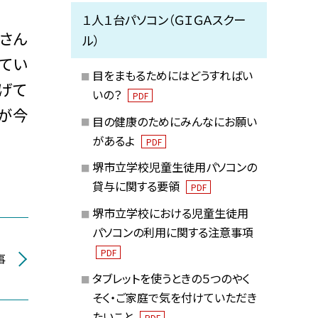
１人１台パソコン（ＧＩＧＡスクー
さん
ル）
てい
目をまもるためにはどうすればい
げて
いの？
PDF
とが今
目の健康のためにみんなにお願い
があるよ
PDF
堺市立学校児童生徒用パソコンの
貸与に関する要領
PDF
堺市立学校における児童生徒用
パソコンの利用に関する注意事項
PDF
事
タブレットを使うときの５つのやく
そく・ご家庭で気を付けていただき
たいこと
PDF