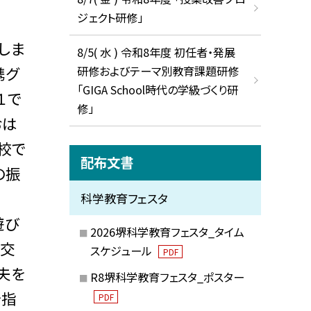
ジェクト研修」
しま
8/5( 水 ) 令和8年度 初任者・発展
研修およびテーマ別教育課題研修
携グ
「GIGA School時代の学級づくり研
１で
修」
おは
校で
配布文書
の振
科学教育フェスタ
遊び
2026堺科学教育フェスタ_タイム
プ交
スケジュール
PDF
夫を
R8堺科学教育フェスタ_ポスター
で指
PDF