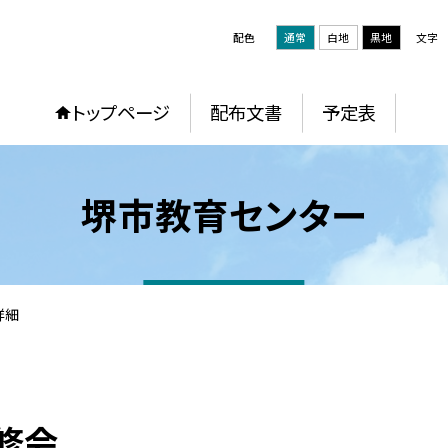
配色
通常
白地
黒地
文字
トップページ
配布文書
予定表
堺市教育センター
詳細
修会