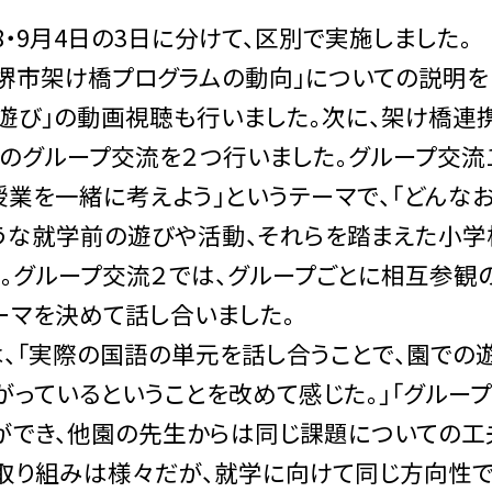
・9月4日の3日に分けて、区別で実施しました。
堺市架け橋プログラムの動向」についての説明を
は遊び」の動画視聴も行いました。次に、架け橋連
のグループ交流を２つ行いました。グループ交流
業を一緒に考えよう」というテーマで、「どんな
うな就学前の遊びや活動、それらを踏まえた小学
。グループ交流２では、グループごとに相互参観
ーマを決めて話し合いました。
「実際の国語の単元を話し合うことで、園での
っているということを改めて感じた。」「グルー
ができ、他園の先生からは同じ課題についての工
て取り組みは様々だが、就学に向けて同じ方向性