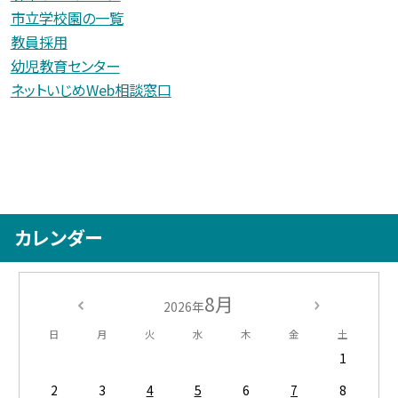
市立学校園の一覧
教員採用
幼児教育センター
ネットいじめWeb相談窓口
カレンダー
8月
2026年
日
月
火
水
木
金
土
1
2
3
4
5
6
7
8