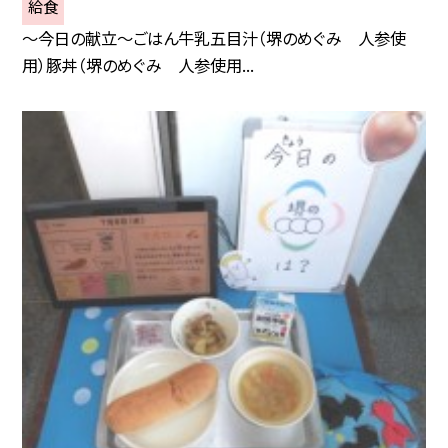
給食
～今日の献立～ごはん牛乳五目汁（堺のめぐみ 人参使
用）豚丼（堺のめぐみ 人参使用...