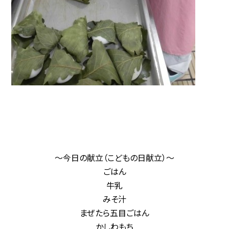
～今日の献立（こどもの日献立）～
ごはん
牛乳
みそ汁
まぜたら五目ごはん
かしわもち