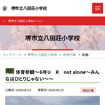
堺市立八田荘小学校
堺市立八田荘小学校メニュー
堺市立八田荘小学校
トップページ
>
堺市立八田荘小学校
>
学校行事
>
詳細
体育参観～６年U R not alone～みん
なはひとりじゃない～～
公開日
2026/05/23
更新日
2026/05/23
学校行事