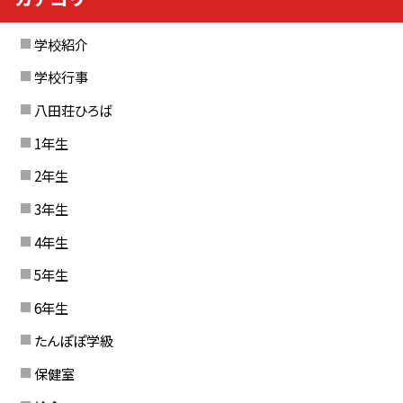
学校紹介
学校行事
八田荘ひろば
1年生
2年生
3年生
4年生
5年生
6年生
たんぽぽ学級
保健室