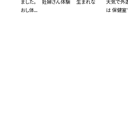
ました。 妊婦さん体験 生まれな
天気で外
おし体...
は 保健室で