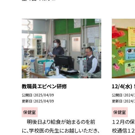
教職員エピペン研修
12/4(水
公開日
2025/04/09
公開日
2024/
更新日
2025/04/09
更新日
2024/
保健室
保健室
明後日より給食が始まるのを前
１２月の保
に、学校医の先生にお越しいただき、
校通信１