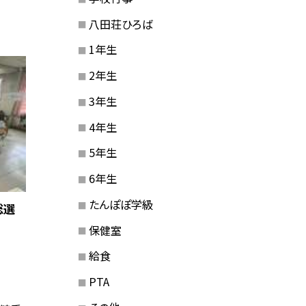
八田荘ひろば
1年生
2年生
3年生
4年生
5年生
6年生
たんぽぽ学級
総選
保健室
給食
PTA