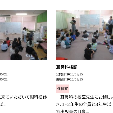
耳鼻科検診
05/22
公開日
2025/05/15
05/22
更新日
2025/05/15
保健室
に来ていただいて眼科検診
耳鼻科の校医先生にお越し
た。
き、１・２年生の全員と３年生以
抽出児童の耳鼻...