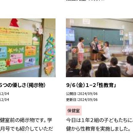
) ５つの優しさ（掲示物）
９/６（金）１−２「性教育」
12/04
公開日
2024/09/06
12/04
更新日
2024/09/06
保健室
健室前の掲示物です。 学
今日は１年２組の子どもたちに
２月号でも紹介していただ
健から性教育を実施しました。