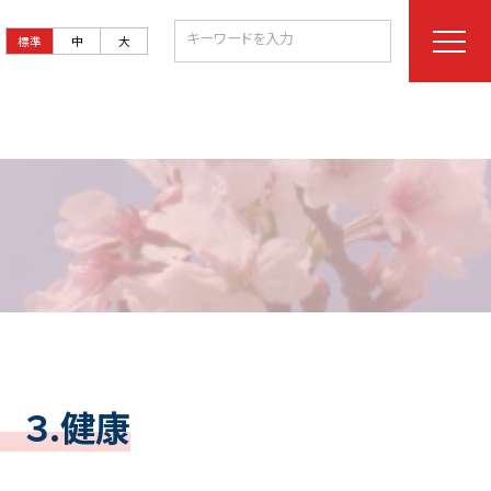
標準
中
大
３.健康