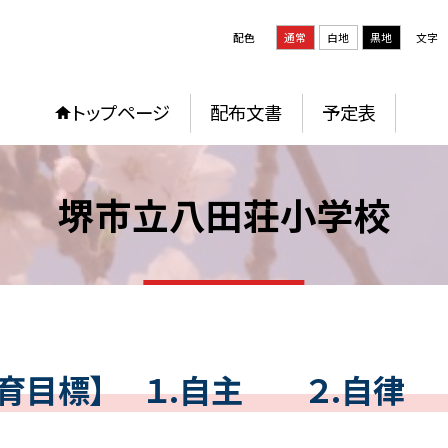
配色
通常
白地
黒地
文字
トップページ
配布文書
予定表
堺市立八田荘小学校
教育目標】 １.自主 ２.自律 