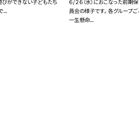
遊びができない子どもたち
６/２６（水）におこなった前期
...
員会の様子です。 各グループご
一生懸命...