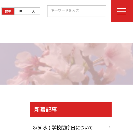
標準
中
大
新着記事
8/5( 水 ) 学校閉庁日について