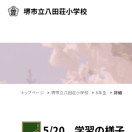
堺市立八田荘小学校
トップページ
>
堺市立八田荘小学校
>
6年生
>
詳細
5/20 学習の様子