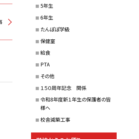
5年生
6年生
事
たんぽぽ学級
保健室
給食
PTA
その他
１５０周年記念 関係
～
令和8年度新１年生の保護者の皆
様へ
校舎減築工事
～