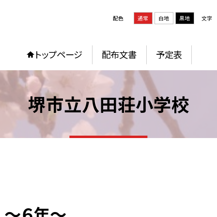
配色
通常
白地
黒地
文字
トップページ
配布文書
予定表
堺市立八田荘小学校
 ～６年～