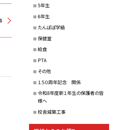
5年生
6年生
事
たんぽぽ学級
保健室
給食
PTA
その他
１５０周年記念 関係
～
令和8年度新１年生の保護者の皆
様へ
校舎減築工事
～