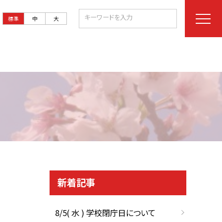
標準
中
大
新着記事
8/5( 水 ) 学校閉庁日について