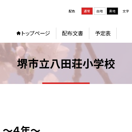
配色
通常
白地
黒地
文字
トップページ
配布文書
予定表
堺市立八田荘小学校
 ～４年～