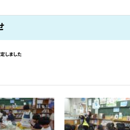
せ
策定しました