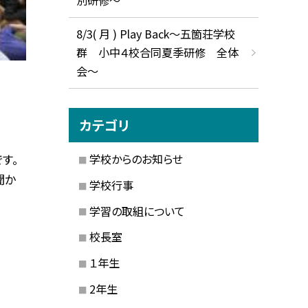
8/3( 月 ) Play Back～五箇荘学校
群 小中４校合同夏季研修 全体
会～
カテゴリ
学校からのお知らせ
す。
聞か
学校行事
学習の取組について
校長室
１年生
2年生