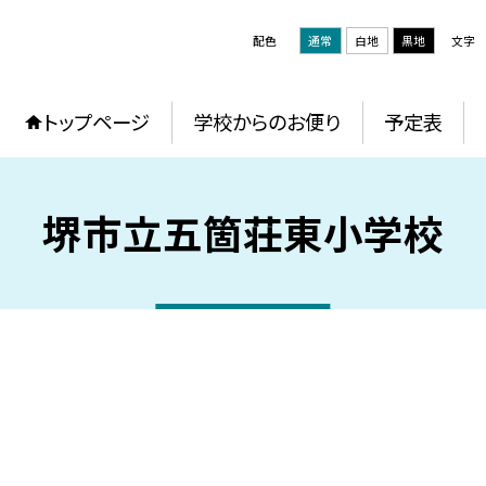
配色
通常
白地
黒地
文字
トップページ
学校からのお便り
予定表
堺市立五箇荘東小学校