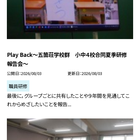
Play Back～五箇荘学校群 小中４校合同夏季研修
報告会～
公開日
2026/08/03
更新日
2026/08/03
職員研修
最後に，グループごとに共有したことや９年間を見通してこ
れからめざしたいことを報告...