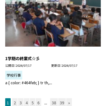
1学期の終業式☆彡
公開日
2026/07/17
更新日
2026/07/17
学校行事
a { color: #464feb; } tr th,...
1
2
3
4
5
6
...
38
39
»