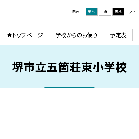
配色
通常
白地
黒地
文字
トップページ
学校からのお便り
予定表
堺市立五箇荘東小学校