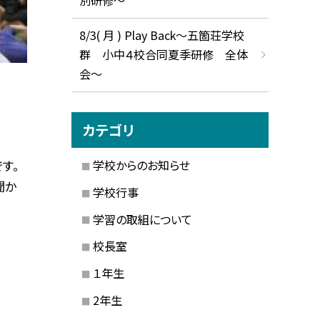
8/3( 月 ) Play Back～五箇荘学校
群 小中４校合同夏季研修 全体
会～
カテゴリ
学校からのお知らせ
す。
聞か
学校行事
学習の取組について
校長室
１年生
2年生