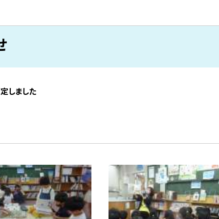
せ
策定しました