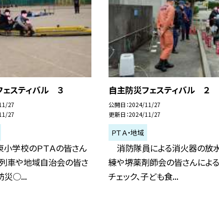
フェスティバル ３
自主防災フェスティバル ２
11/27
公開日
2024/11/27
11/27
更新日
2024/11/27
ＰＴＡ・地域
小学校のＰＴＡの皆さん
消防隊員による消火器の放
ニ列車や地域自治会の皆さ
練や堺薬剤師会の皆さんによ
災○...
チェック、子ども食...