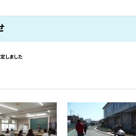
せ
策定しました