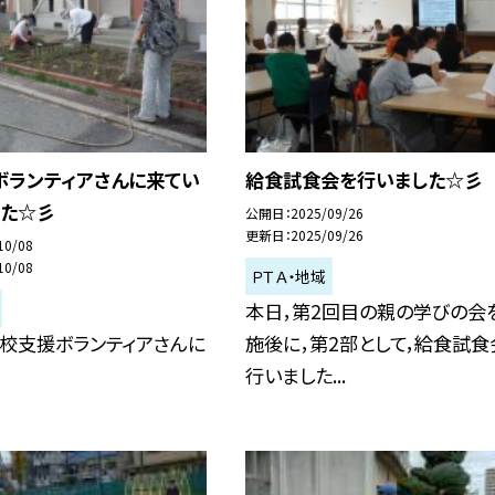
ボランティアさんに来てい
給食試食会を行いました☆彡
した☆彡
公開日
2025/09/26
更新日
2025/09/26
10/08
10/08
ＰＴＡ・地域
本日，第2回目の親の学びの会
学校支援ボランティアさんに
施後に，第2部として，給食試食
行いました...