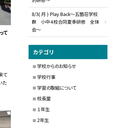
8/3( 月 ) Play Back～五箇荘学校
群 小中４校合同夏季研修 全体
会～
って
カテゴリ
学校からのお知らせ
来て
学校行事
いた
学習の取組について
校長室
１年生
2年生