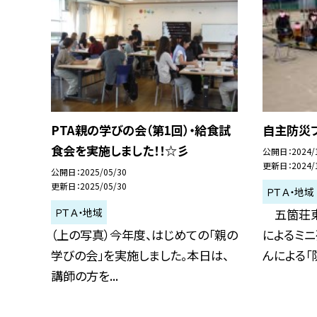
PTA親の学びの会（第1回）・給食試
自主防災
食会を実施しました！！☆彡
公開日
2024/
更新日
2024/
公開日
2025/05/30
更新日
2025/05/30
ＰＴＡ・地域
ＰＴＡ・地域
五箇荘東
（上の写真）今年度、はじめての「親の
によるミ
学びの会」を実施しました。本日は、
んによる「防
講師の方を...