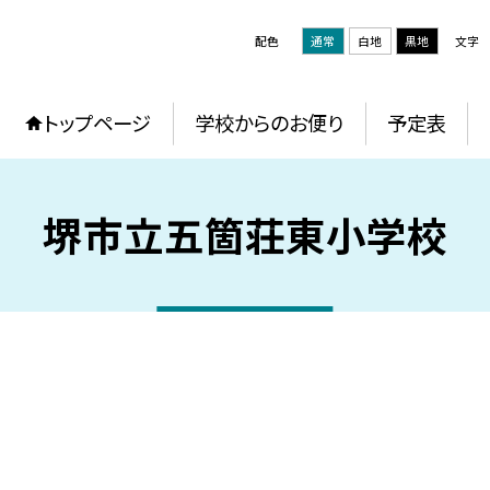
配色
通常
白地
黒地
文字
トップページ
学校からのお便り
予定表
堺市立五箇荘東小学校