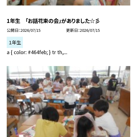
1年生 「お話花束の会」がありました☆彡
公開日
2026/07/15
更新日
2026/07/15
１年生
a { color: #464feb; } tr th,...