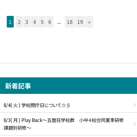
1
2
3
4
5
6
...
18
19
»
新着記事
8/4( 火 ) 学校閉庁日について☆彡
8/3( 月 ) Play Back～五箇荘学校群 小中４校合同夏季研修
課題別研修～