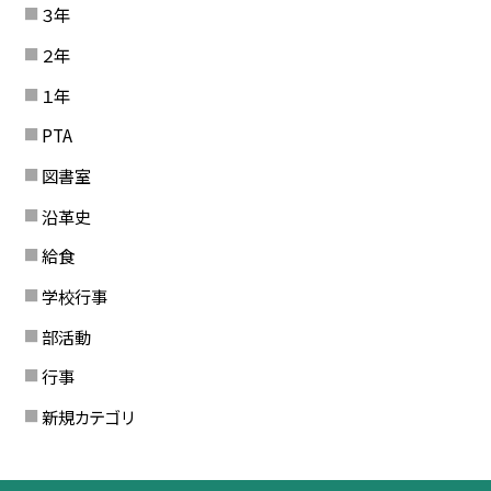
３年
２年
１年
PTA
図書室
沿革史
給食
学校行事
部活動
行事
新規カテゴリ