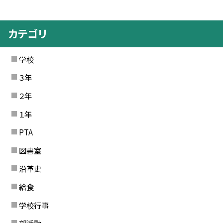
カテゴリ
学校
３年
２年
１年
PTA
図書室
沿革史
給食
学校行事