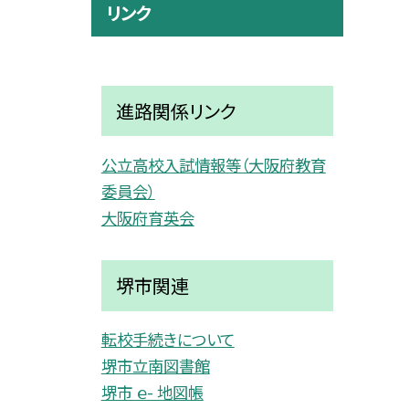
リンク
進路関係リンク
公立高校入試情報等（大阪府教育
委員会）
大阪府育英会
堺市関連
転校手続きについて
堺市立南図書館
堺市 ｅ- 地図帳