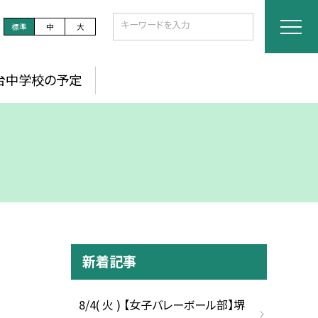
標準
中
大
台中学校の予定
新着記事
8/4( 火 ) 【女子バレーボール部】堺