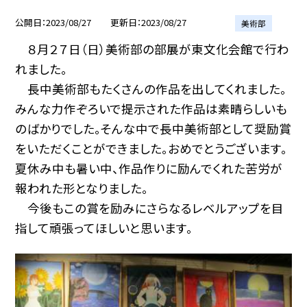
公開日
2023/08/27
更新日
2023/08/27
美術部
８月２７日（日）美術部の部展が東文化会館で行わ
れました。
長中美術部もたくさんの作品を出してくれました。
みんな力作ぞろいで提示された作品は素晴らしいも
のばかりでした。そんな中で長中美術部として奨励賞
をいただくことができました。おめでとうございます。
夏休み中も暑い中、作品作りに励んでくれた苦労が
報われた形となりました。
今後もこの賞を励みにさらなるレベルアップを目
指して頑張ってほしいと思います。