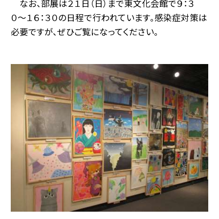
なお、部展は２１日（日）まで東文化会館で９：３
０〜１６：３０の日程で行われています。感染症対策は
必要ですが、ぜひご覧になってください。