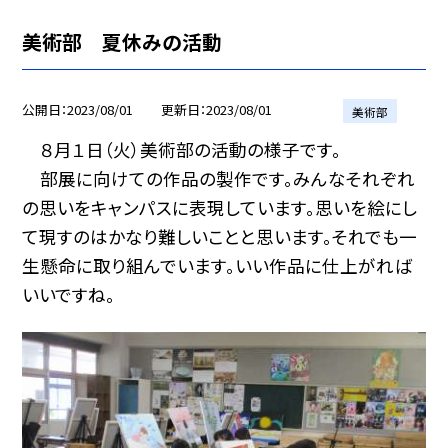
美術部 夏休みの活動
公開日
2023/08/01
更新日
2023/08/01
美術部
８月１日（火）美術部の活動の様子です。
部展に向けての作品の製作です。みんなそれぞれ
の思いをキャンパスに表現しています。思いを絵にし
て現すのはかなり難しいことと思います。それでも一
生懸命に取り組んでいます。いい作品に仕上がれば
いいですね。