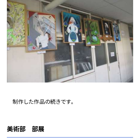
制作した作品の続きです。
美術部 部展