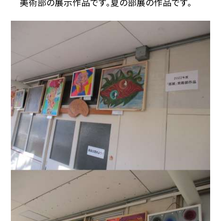
美術部の展示作品です。夏の部展の作品です。