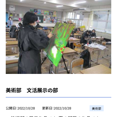
美術部 文活展示の部
公開日
2022/10/28
更新日
2022/10/28
美術部