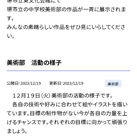
堺市立東文化会館にて
堺市立の中学校美術部の作品が一斉に展示されま
す。
みんなの素晴らしい作品をぜひ見にいらしてくださ
い。
美術部 活動の様子
公開日
2023/12/19
更新日
2023/12/19
美術部
１２月１９日（火）美術部の活動の様子です。
各自の技術や好みに合わせて絵やイラストを描い
ています。目標の制作物がない今が各自の力量を上
げるチャンスです。それぞれの目標に向かって頑張り
ましょう。