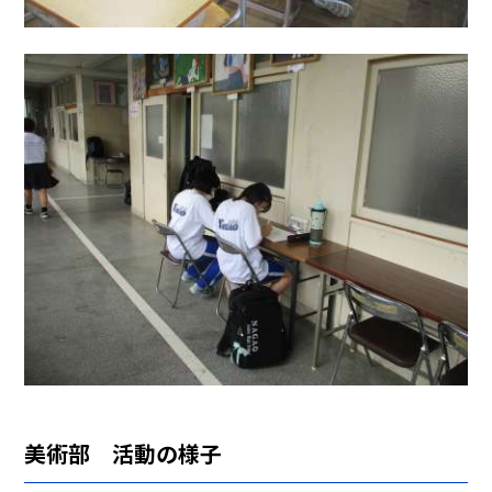
美術部 活動の様子