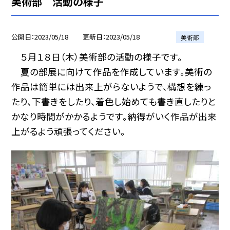
美術部 活動の様子
公開日
2023/05/18
更新日
2023/05/18
美術部
５月１８日（木）美術部の活動の様子です。
夏の部展に向けて作品を作成しています。美術の
作品は簡単には出来上がらないようで、構想を練っ
たり、下書きをしたり、着色し始めても書き直したりと
かなり時間がかかるようです。納得がいく作品が出来
上がるよう頑張ってください。