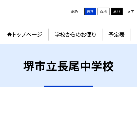
配色
通常
白地
黒地
文字
トップページ
学校からのお便り
予定表
堺市立長尾中学校