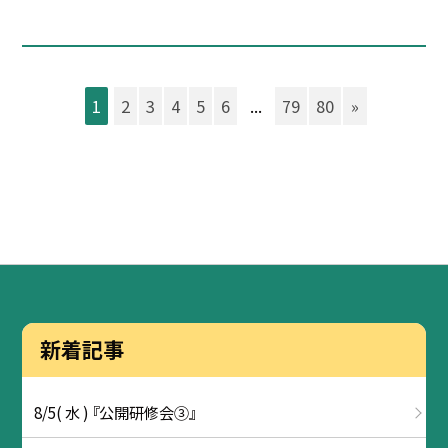
1
2
3
4
5
6
...
79
80
»
新着記事
8/5( 水 ) 『公開研修会③』