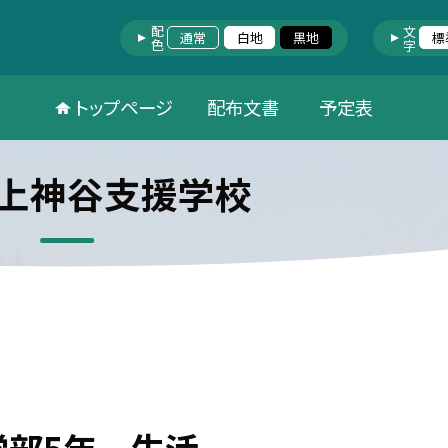
配色
文字
通常
白地
黒地
標
トップページ
配布文書
予定表
上神谷支援学校