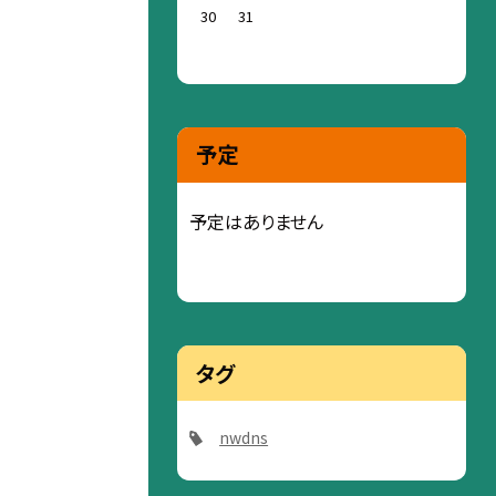
30
31
予定
予定はありません
タグ
nwdns