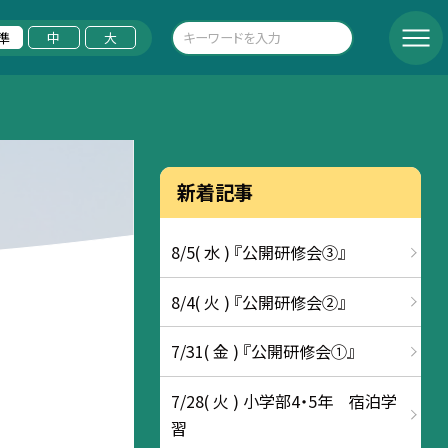
準
中
大
新着記事
8/5( 水 ) 『公開研修会③』
8/4( 火 ) 『公開研修会②』
7/31( 金 ) 『公開研修会①』
7/28( 火 ) 小学部4・5年 宿泊学
習