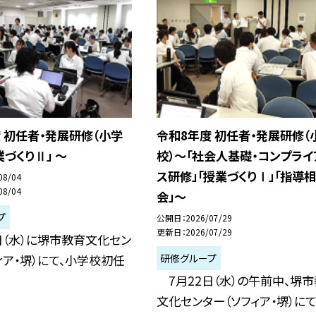
 初任者・発展研修（小学
令和8年度 初任者・発展研修（
業づくりⅡ」 ～
校）～「社会人基礎・コンプライ
ス研修」「授業づくりⅠ」「指導
08/04
08/04
会」～
プ
公開日
2026/07/29
更新日
2026/07/29
日（水）に堺市教育文化セン
研修グループ
ィア・堺）にて、小学校初任
7月22日（水）の午前中、堺
文化センター（ソフィア・堺）にて