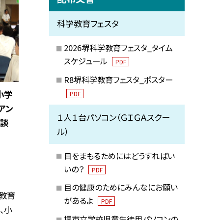
科学教育フェスタ
2026堺科学教育フェスタ_タイム
スケジュール
PDF
R8堺科学教育フェスタ_ポスター
小学
PDF
アン
１人１台パソコン（ＧＩＧＡスクー
相談
ル）
目をまもるためにはどうすればい
いの？
PDF
目の健康のためにみんなにお願い
市教育
があるよ
PDF
、小
堺市立学校児童生徒用パソコンの