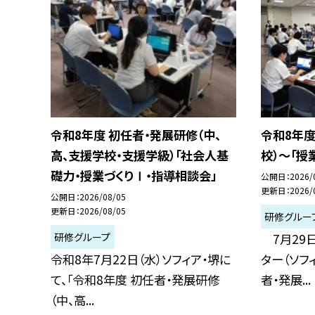
令和8年度 初任者・発展研修（中、
令和8年度
高、支援学校・支援学級）「社会人基
校）～「授
礎力・授業づくりⅠ・指導相談会」
公開日
2026/
更新日
2026/
公開日
2026/08/05
更新日
2026/08/05
研修グルー
研修グループ
7月29
令和8年7月22日（水）ソフィア・堺に
ター（ソフ
て、「令和8年度 初任者・発展研修
者・発展...
（中、高...