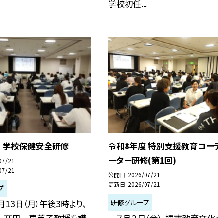
学校初任...
度 学校保健安全研修
令和8年度 特別支援教育コー
ーター研修(第1回)
07/21
07/21
公開日
2026/07/21
更新日
2026/07/21
プ
研修グループ
月13日（月）午後3時より、
 髙田 恵美子教授を講
７月３日（金）、堺市教育文化