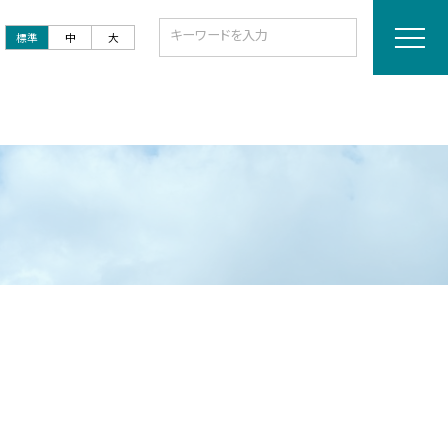
標準
中
大