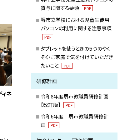
貸与に関する要領
PDF
堺市立学校における児童生徒用
パソコンの利用に関する注意事項
PDF
タブレットを使うときの５つのやく
そく・ご家庭で気を付けていただき
たいこと
PDF
研修計画
ディネ
令和8年度堺市教職員研修計画
【改訂版】
PDF
令和6年度 堺市教職員研修計
画
PDF
セン