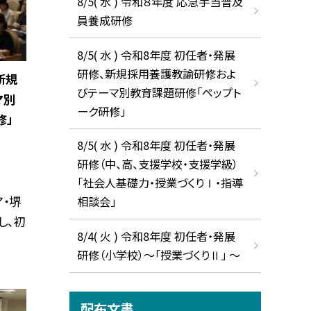
8/5( 水 ) 令和８年度 応急手当普及
員養成研修
8/5( 水 ) 令和8年度 初任者・発展
研修、新規採用養護教諭研修およ
新規
びテーマ別教育課題研修「ペップト
マ別
ーク研修」
修」
8/5( 水 ) 令和8年度 初任者・発展
研修（中、高、支援学校・支援学級）
「社会人基礎力・授業づくりⅠ・指導
ア・堺
相談会」
し、初
8/4( 火 ) 令和8年度 初任者・発展
研修（小学校）～「授業づくりⅡ」 ～
配布文書