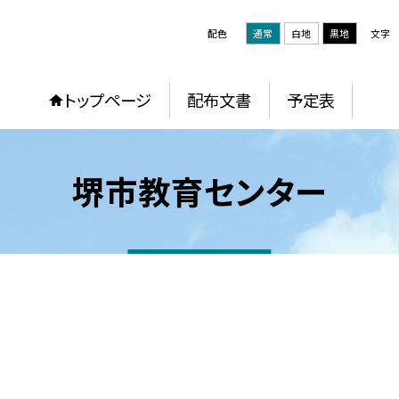
配色
通常
白地
黒地
文字
トップページ
配布文書
予定表
堺市教育センター