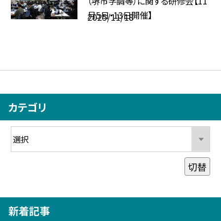
（堺市学調等）に関する研修会【11
月5日・13日開催】
2025/11/18
カテゴリ
切替
新着記事