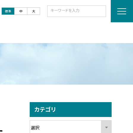
標準
中
大
カテゴリ
た