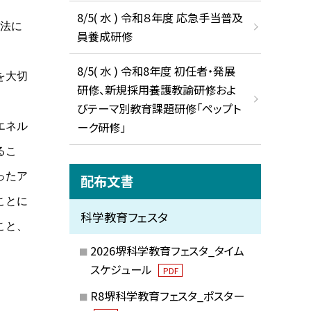
8/5( 水 ) 令和８年度 応急手当普及
法に
員養成研修
8/5( 水 ) 令和8年度 初任者・発展
を大切
研修、新規採用養護教諭研修およ
びテーマ別教育課題研修「ペップト
ーク研修」
エネル
るこ
ったア
配布文書
ことに
科学教育フェスタ
こと、
2026堺科学教育フェスタ_タイム
スケジュール
PDF
R8堺科学教育フェスタ_ポスター