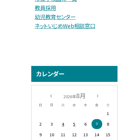
教員採用
幼児教育センター
ネットいじめWeb相談窓口
カレンダー
8月
2026年
日
月
火
水
木
金
土
1
2
3
4
5
6
7
8
9
10
11
12
13
14
15