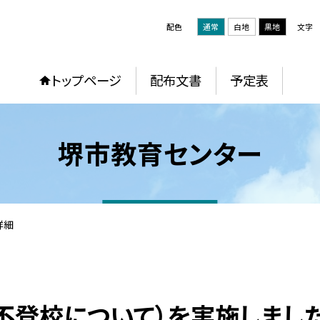
配色
通常
白地
黒地
文字
トップページ
配布文書
予定表
堺市教育センター
詳細
不登校について）を実施しまし