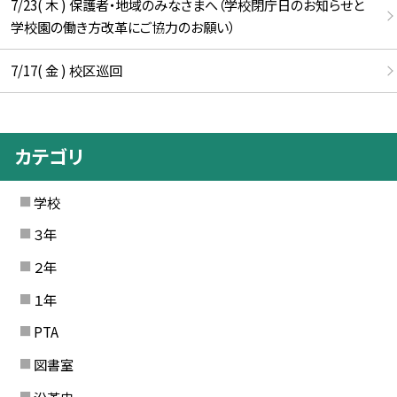
7/23( 木 ) 保護者・地域のみなさまへ（学校閉庁日のお知らせと
学校園の働き方改革にご協力のお願い）
7/17( 金 ) 校区巡回
カテゴリ
学校
３年
２年
１年
PTA
図書室
沿革史