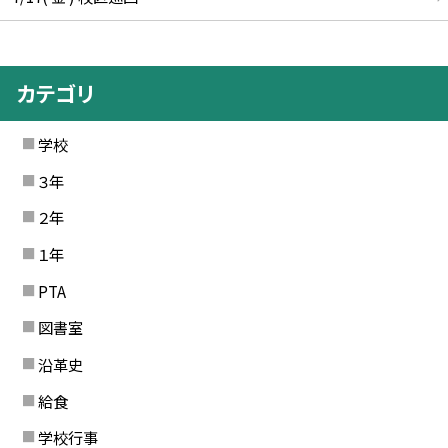
カテゴリ
学校
３年
２年
１年
PTA
図書室
沿革史
給食
学校行事