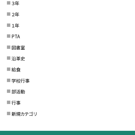
３年
２年
１年
PTA
図書室
沿革史
給食
学校行事
部活動
行事
新規カテゴリ