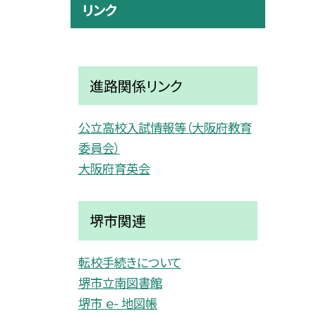
リンク
進路関係リンク
公立高校入試情報等（大阪府教育
委員会）
大阪府育英会
堺市関連
転校手続きについて
堺市立南図書館
堺市 ｅ- 地図帳