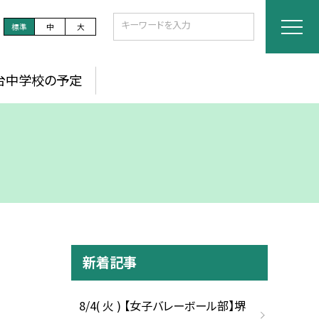
標準
中
大
台中学校の予定
新着記事
8/4( 火 ) 【女子バレーボール部】堺