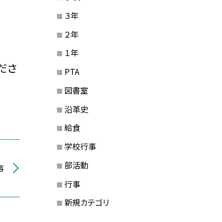
３年
２年
１年
ださ
PTA
図書室
沿革史
給食
学校行事
部活動
事
行事
新規カテゴリ