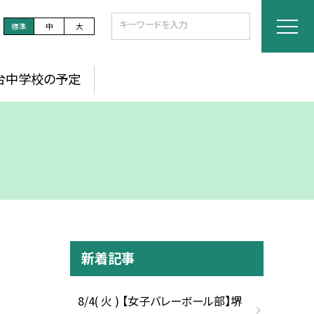
標準
中
大
台中学校の予定
新着記事
8/4( 火 ) 【女子バレーボール部】堺