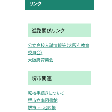
リンク
進路関係リンク
公立高校入試情報等（大阪府教育
委員会）
大阪府育英会
堺市関連
転校手続きについて
堺市立南図書館
堺市 ｅ- 地図帳