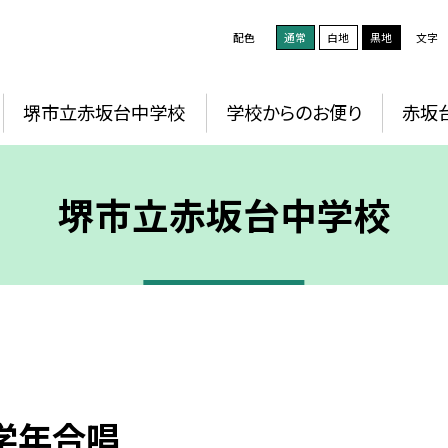
配色
通常
白地
黒地
文字
堺市立赤坂台中学校
学校からのお便り
赤坂
堺市立赤坂台中学校
学年合唱