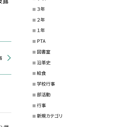
披露
３年
２年
１年
PTA
図書室
事
沿革史
給食
学校行事
部活動
行事
新規カテゴリ