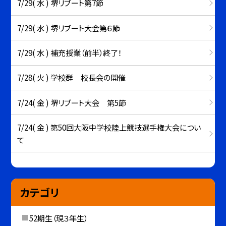
7/29( 水 ) 堺リブート第7節
7/29( 水 ) 堺リブート大会第６節
7/29( 水 ) 補充授業（前半）終了！
7/28( 火 ) 学校群 校長会の開催
7/24( 金 ) 堺リブート大会 第5節
7/24( 金 ) 第50回大阪中学校陸上競技選手権大会につい
て
カテゴリ
52期生（現３年生）