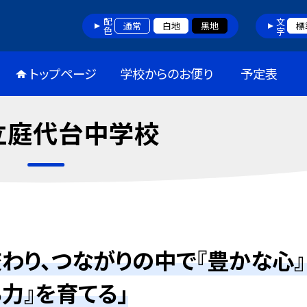
配色
文字
通常
白地
黒地
標
トップページ
学校からのお便り
予定表
立庭代台中学校
わり、つながりの中で『豊かな心』
る力』を育てる」