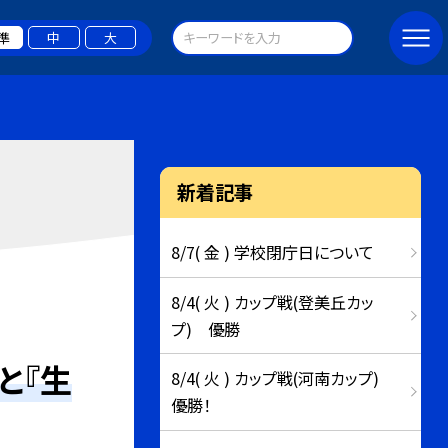
準
中
大
新着記事
8/7( 金 ) 学校閉庁日について
8/4( 火 ) カップ戦(登美丘カッ
プ) 優勝
と『生
8/4( 火 ) カップ戦(河南カップ)
優勝！