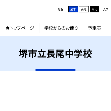
配色
通常
白地
黒地
文字
トップページ
学校からのお便り
予定表
堺市立長尾中学校