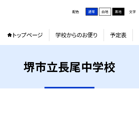
配色
通常
白地
黒地
文字
トップページ
学校からのお便り
予定表
堺市立長尾中学校