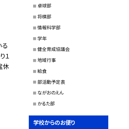
卓球部
将棋部
情報科学部
学年
いる
健全育成協議会
り１
地域行事
盆休
給食
部活動予定表
ながおのえん
かるた部
学校からのお便り