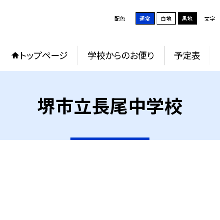
配色
通常
白地
黒地
文字
トップページ
学校からのお便り
予定表
堺市立長尾中学校