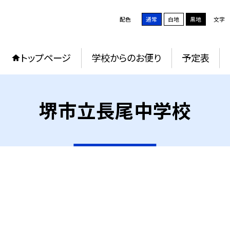
配色
通常
白地
黒地
文字
トップページ
学校からのお便り
予定表
堺市立長尾中学校