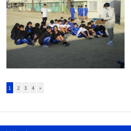
1
2
3
4
»