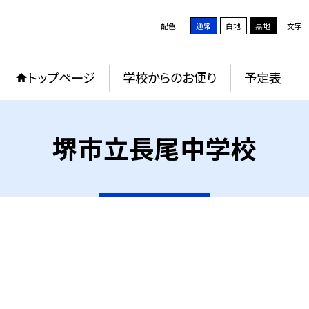
配色
通常
白地
黒地
文字
トップページ
学校からのお便り
予定表
堺市立長尾中学校