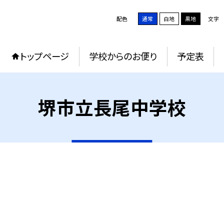
配色
通常
白地
黒地
文字
トップページ
学校からのお便り
予定表
堺市立長尾中学校