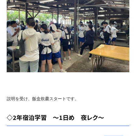
説明を受け、飯盒炊爨スタートです。
◇2年宿泊学習 〜1日め 夜レク〜