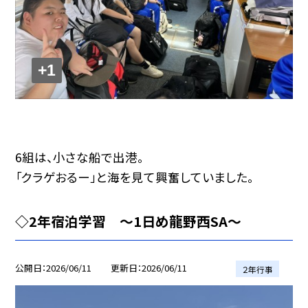
+1
6組は、小さな船で出港。
「クラゲおるー」と海を見て興奮していました。
◇2年宿泊学習 〜1日め龍野西SA〜
公開日
2026/06/11
更新日
2026/06/11
２年行事