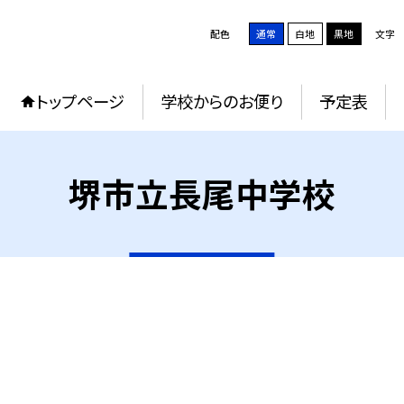
配色
通常
白地
黒地
文字
トップページ
学校からのお便り
予定表
堺市立長尾中学校