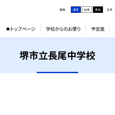
配色
通常
白地
黒地
文字
トップページ
学校からのお便り
予定表
堺市立長尾中学校