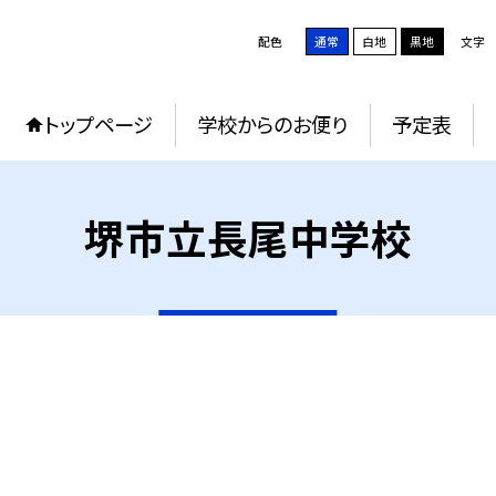
配色
通常
白地
黒地
文字
トップページ
学校からのお便り
予定表
堺市立長尾中学校