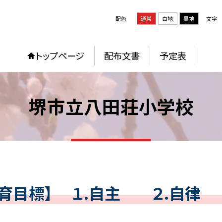
配色
通常
白地
黒地
文字
トップページ
配布文書
予定表
堺市立八田荘小学校
教育目標】 １.自主 ２.自律 