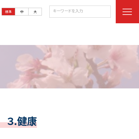
標準
中
大
３.健康