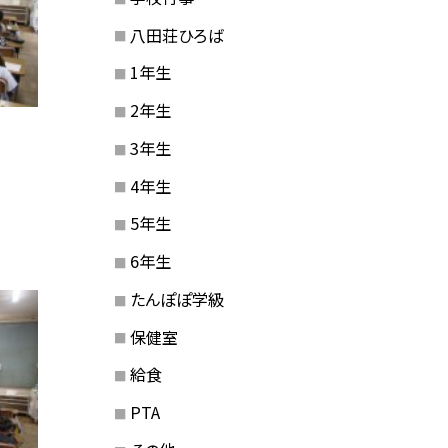
八田荘ひろば
1年生
2年生
3年生
4年生
5年生
6年生
たんぽぽ学級
保健室
給食
PTA