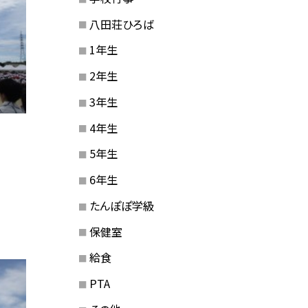
八田荘ひろば
1年生
2年生
3年生
4年生
5年生
6年生
たんぽぽ学級
保健室
給食
PTA