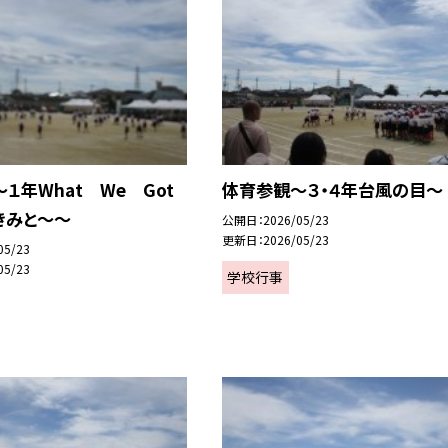
１年What We Got
体育参観～３・４年台風の目～
きみと～～
公開日
2026/05/23
更新日
2026/05/23
05/23
05/23
学校行事