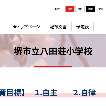
配色
通常
白地
黒地
文字
トップページ
配布文書
予定表
堺市立八田荘小学校
教育目標】 １.自主 ２.自律 