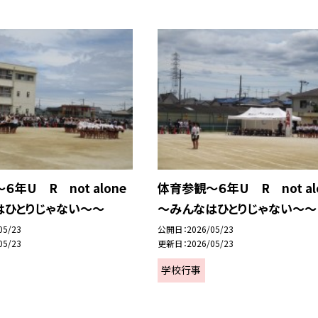
年U R not alone
体育参観～６年U R not al
はひとりじゃない～～
～みんなはひとりじゃない～～
05/23
公開日
2026/05/23
05/23
更新日
2026/05/23
学校行事