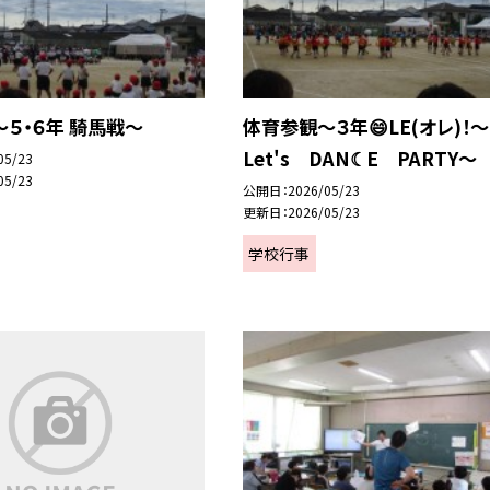
５・６年 騎馬戦～
体育参観～３年😄LE(オレ)！～
Let's DAN☾E PARTY～
05/23
05/23
公開日
2026/05/23
更新日
2026/05/23
学校行事