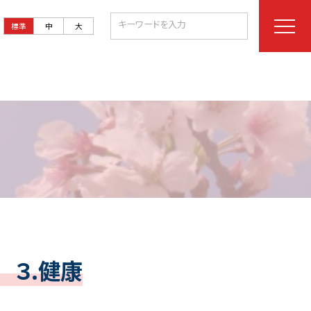
標準
中
大
３.健康