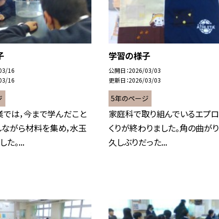
子
学習の様子
03/16
公開日
2026/03/03
03/16
更新日
2026/03/03
ジ
5年のページ
業では，今まで学んだこと
家庭科で取り組んでいるエプロ
しながら材料を集め，水玉
くりが終わりました。角の曲が
た。...
久しぶりだった...