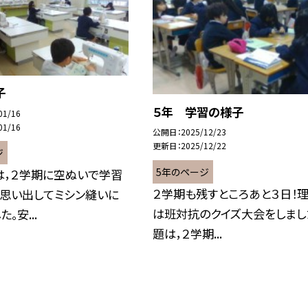
子
５年 学習の様子
01/16
01/16
公開日
2025/12/23
更新日
2025/12/22
ジ
5年のページ
は，２学期に空ぬいで学習
２学期も残すところあと３日！
を思い出してミシン縫いに
は班対抗のクイズ大会をしまし
。安...
題は，２学期...