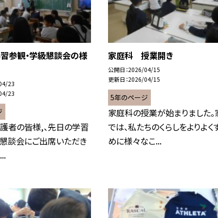
学習参観・学級懇談会の様
家庭科 授業開き
公開日
2026/04/15
更新日
2026/04/15
04/23
04/23
5年のページ
ジ
家庭科の授業が始まりました。
護者の皆様,、先日の学習
では、私たちのくらしをよりよく
級懇談会にご出席いただき
めに様々なこ...
..