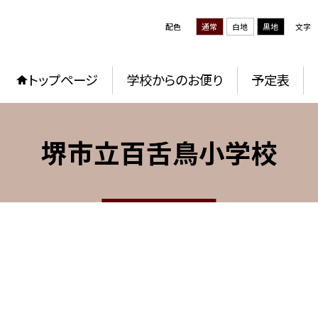
配色
通常
白地
黒地
文字
トップページ
学校からのお便り
予定表
堺市立百舌鳥小学校