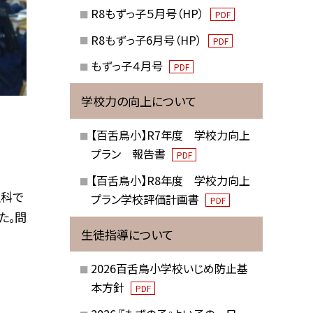
R8もずっ子５月号（HP）
PDF
R8もずっ子6月号（HP）
PDF
もずっ子４月号
PDF
学校力の向上について
【百舌鳥小】R7年度 学校力向上
プラン 報告書
PDF
【百舌鳥小】R8年度 学校力向上
理科で
プラン学校評価計画書
PDF
た。問
生徒指導について
2026百舌鳥小学校いじめ防止基
本方針
PDF