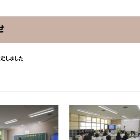
せ
策定しました