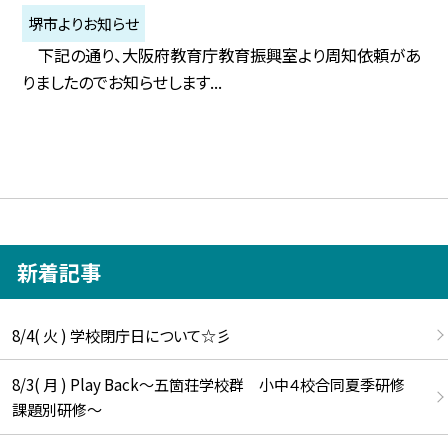
堺市よりお知らせ
下記の通り、大阪府教育庁教育振興室より周知依頼があ
りましたのでお知らせします...
新着記事
8/4( 火 ) 学校閉庁日について☆彡
8/3( 月 ) Play Back～五箇荘学校群 小中４校合同夏季研修
課題別研修～