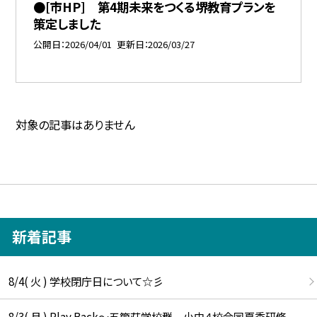
●[市HP] 第4期未来をつくる堺教育プランを
策定しました
公開日
2026/04/01
更新日
2026/03/27
対象の記事はありません
新着記事
8/4( 火 ) 学校閉庁日について☆彡
8/3( 月 ) Play Back～五箇荘学校群 小中４校合同夏季研修