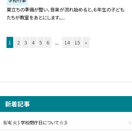
学校行事
巣立ちの準備が整い、音楽が流れ始めると、６年生の子ども
たちが教室をあとにします。...
1
2
3
4
5
6
...
14
15
»
新着記事
8/4( 火 ) 学校閉庁日について☆彡